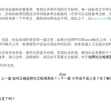
报告包括最终的重复率、复制比并用不同的文字标明，每一段标色文字旁
次，目前的检测范围还没有排除参考文献版块（尽管可以去除参考文献，
的内容变换一下中英文，最终的结果也会不同。相比之下，以
papercool
为
但是，你会发现即使是同一篇文章，如果分别用PFD和word格式上传
PFD格式上传，检测报告中还会出现连串的乱码。很多权威人士也提出知
应没有存在价值，做学问是提升自我、实现社会价值、推动社会发展的个
修养，潜心治学，深耕细作，就完全不需要论文检测，对于
知网论文检测
文写作无忧。
. End .
上一篇
如何正确选择论文检测系统？
|
下一篇
大学该不该入党？先了解
注意了吗？