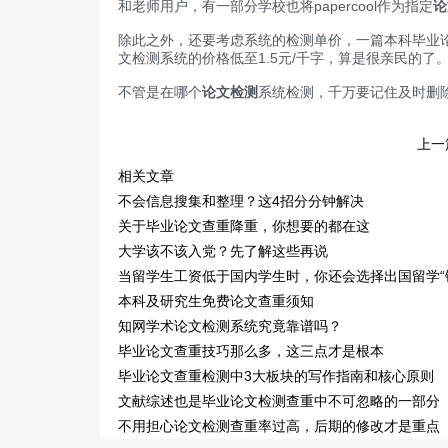
和老师用户，有一部分学校也将papercool作为指定
论
除此之外，还要考虑系统的检测单价，一篇本科毕业论
文检测系统的价格低至1.5元/千字，算是很亲民的了
不管是在哪个
论文检测
系统检测，千万要记住及时删
上一
相关文章
不会信息搜集和整理？这4招分分钟解决
关于毕业论文查重降重，你想要的都在这
大学该不该入党？先了解这些再说
当留学生工资低于国内学生时，你还会选择出国留学“
本科及研究生免费论文查重须知
知网学术论文检测系统究竟靠谱吗？
毕业论文查重技巧那么多，这三点才是根本
毕业论文查重检测中3大板块的写作指南和核心原则
文献综述也是毕业论文检测查重中不可忽略的一部分
不用担心论文检测查重率过高，后期的修改才是重点