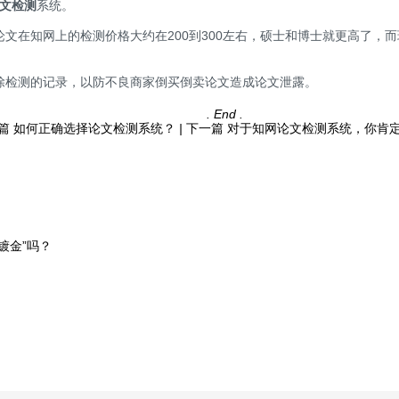
文检测
系统。
文在知网上的检测价格大约在200到300左右，硕士和博士就更高了，
。
除检测的记录，以防不良商家倒买倒卖论文造成论文泄露。
. End .
篇
如何正确选择论文检测系统？
|
下一篇
对于知网论文检测系统，你肯
镀金”吗？