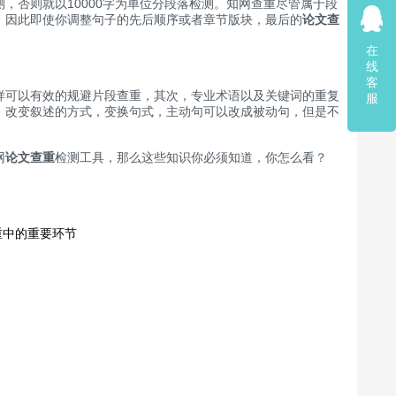
否则就以10000字为单位分段落检测。知网查重尽管属于段
，因此即使你调整句子的先后顺序或者章节版块，最后的
论文查
在
线
客
可以有效的规避片段查重，其次，专业术语以及关键词的重复
服
，改变叙述的方式，变换句式，主动句可以改成被动句，但是不
网
论文查重
检测工具，那么这些知识你必须知道，你怎么看？
重中的重要环节