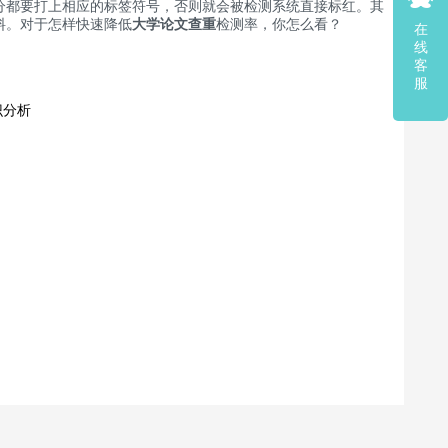
都要打上相应的标签符号，否则就会被检测系统直接标红。其
料。对于怎样快速降低
大学论文查重
检测率，你怎么看？
在
线
客
服
识分析