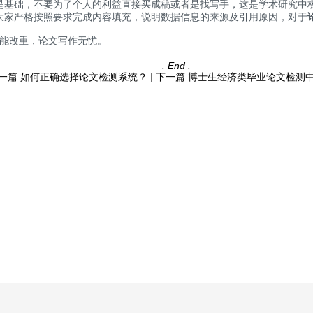
础，不要为了个人的利益直接买成稿或者是找写手，这是学术研究中极
大家严格按照要求完成内容填充，说明数据信息的来源及引用原因，对于
能改重，论文写作无忧。
. End .
一篇
如何正确选择论文检测系统？
|
下一篇
博士生经济类毕业论文检测